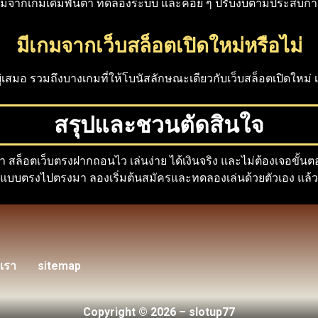
ิ่มจากเกมเดิมพันต่ำ ทดลองระบบ และค่อย ๆ ปรับงบตามประสบการณ์ท
มีเกมจากเว็บสล็อตเปิดใหม่หรือไม่
่เสมอ รวมถึงบางเกมที่ให้โบนัสลักษณะเดียวกับเว็บสล็อตเปิดใหม่ 
สรุปและชวนตัดสินใจ
า สล็อตเว็บตรงฝากถอนไว เล่นง่าย ได้เงินจริง และไม่ต้องเจอขั้นต
แบบตรงไปตรงมา ลองเริ่มต้นสมัครและทดลองเล่นด้วยตัวเอง แล้วจะ
อเรา
sitemap
Copyright © 2026 – slotup77