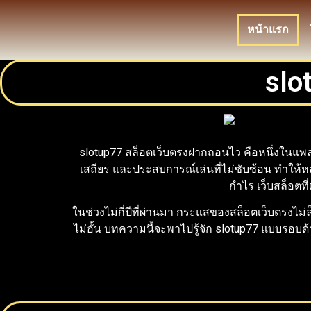
หน้าแรก
slo
slotup77 สล็อตเว็บตรงฝากถอนไว คือหนึ่งในแพล
เสถียร และประสบการณ์เล่นที่ไม่ซับซ้อน ทำให้ห
กำไร เว็บสล็อตท
ในช่วงไม่กี่ปีที่ผ่านมา กระแสของสล็อตเว็บตรงไม่
ไม่อั้น บทความนี้จะพาไปรู้จัก slotup77 แบบรอบด้าน 