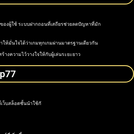
งผู้ใช้ ระบบฝากถอนที่เสถียรช่วยลดปัญหาที่มัก
ให้มั่นใจได้ว่าเกมทุกเกมผ่านมาตรฐานเดียวกัน
สร้างความไว้วางใจให้กับผู้เล่นระยะยาว
up77
ว็บสล็อตชั้นนำใช้กั