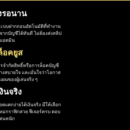
องรอนาน
อระบบฝากถอนอัตโนมัติที่ทำงาน
กจากบัญชีได้ทันที ไม่ต้องส่งสลิป
แอดมิน
ล็อคยูส
ารจำกัดสิทธิ์หรือการล็อคบัญชี
ย่างสบายใจ และมั่นใจว่าโอกาส
ผนของผู้เล่นจริง ๆ
งินจริง
็อตแตกง่ายได้เงินจริง มีให้เลือก
ม่กราฟิกสวย ฟีเจอร์ครบ ตอบ
ล่นหนัก