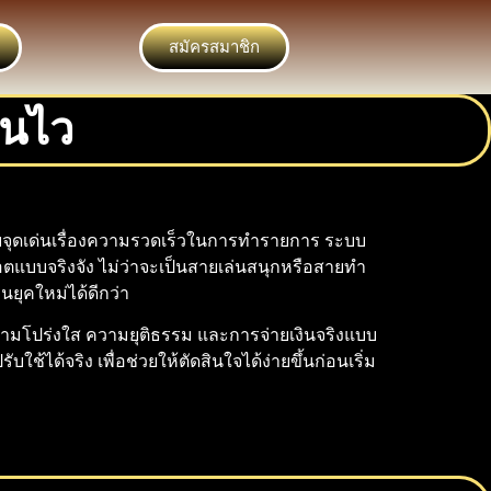
สมัครสมาชิก
อนไว
วยจุดเด่นเรื่องความรวดเร็วในการทำรายการ ระบบ
อตแบบจริงจัง ไม่ว่าจะเป็นสายเล่นสนุกหรือสายทำ
ยุคใหม่ได้ดีกว่า
ารความโปร่งใส ความยุติธรรม และการจ่ายเงินจริงแบบ
ใช้ได้จริง เพื่อช่วยให้ตัดสินใจได้ง่ายขึ้นก่อนเริ่ม